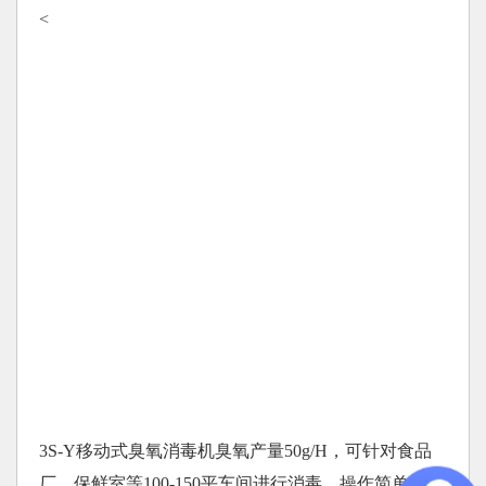
<
3S-Y移动式臭氧消毒机臭氧产量50g/H，可针对食品
厂，保鲜室等100-150平车间进行消毒，操作简单、带