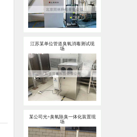
江苏某单位管道臭氧消毒测试现
场
某公司光+臭氧除臭一体化装置现
场