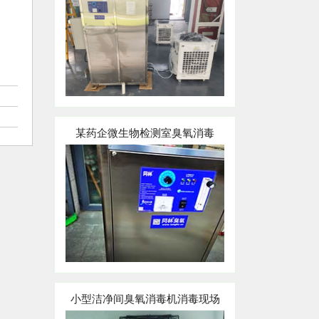
某药企微生物检测室臭氧消毒
小型洁净间臭氧消毒机消毒现场