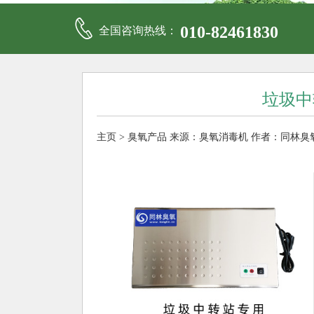
010-82461830
全国咨询热线：
垃圾中
主页
>
臭氧产品
来源：
臭氧消毒机
作者：同林臭