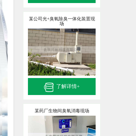
某公司光+臭氧除臭一体化装置现
场
了解详情+
某药厂生物间臭氧消毒现场