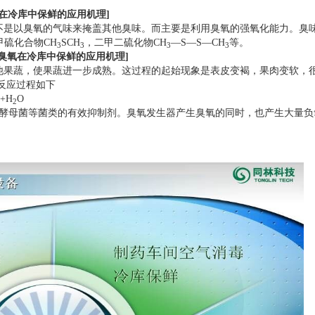
在冷库中保鲜的应用机理]
不是以臭氧的气味来掩盖其他臭味。而主要是利用臭氧的强氧化能力。臭
甲硫化合物CH
SCH
，二甲二硫化物CH
—S—S—CH
等。
3
3
3
3
臭氧在冷库中保鲜的应用机理]
他果蔬，使果蔬进一步成熟。这过程的起始现象是表皮变褐，果肉变软，
反应过程如下
+H
O
2
酵母菌等菌类的有效抑制剂。臭氧发生器产生臭氧的同时，也产生大量负