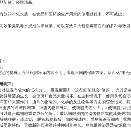
品新鲜，环境清新。
有效的净化水质，在食品和医药的生产用水的使用过程中，不可或缺。
高效消臭氧毒水浸泡瓜果蔬菜，可以有效杀灭包括霉菌在内的多种导致腐
臭；
程。
、稳定的臭氧；并且根据冷库内容不同，采取不同的保险方案。从而达到很
用机理]
菌对低温有极大的抵抗力，一旦温度回升，这些细菌就会“复苏”。尤其是
及酵母菌的生长，会使所贮食品大量损坏。在这种情况下，使用臭氧会取
抑菌和灭菌作用，通常的物理的、化学的及生物学等方面的综合结果。其
细胞膜的通透性增加、细胞内物质外流，使细胞失去活力；b.使细胞活动
可以是合成细胞重要成分的酶；c.破坏细胞质内的遗传物质或使其失去功
（核糖核酸）或DNA（脱氧核糖核酸）物质完成的。而臭氧杀灭细菌，霉
成受到损伤，导致新陈代谢障碍并抑制其生长。臭氧继续渗透透破坏膜内