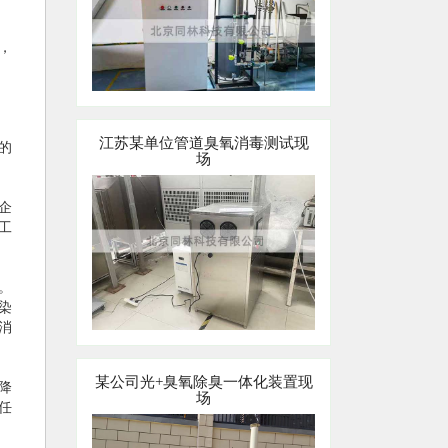
，
江苏某单位管道臭氧消毒测试现
的
场
企
工
。
染
消
某公司光+臭氧除臭一体化装置现
降
场
任