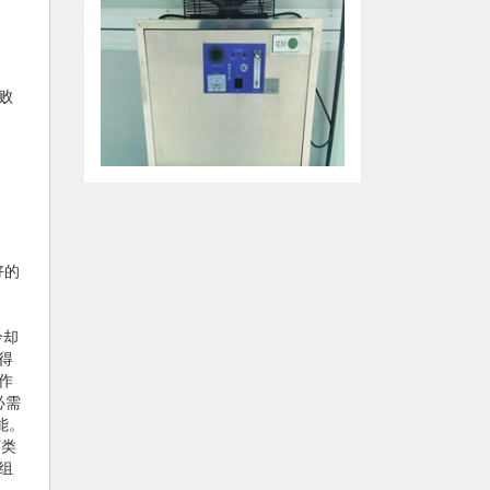
败
好的
冷却
得
作
必需
能。
菌类
组