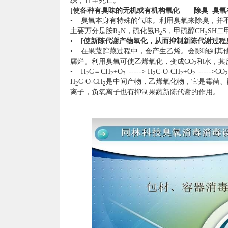
织，直至死亡。
[
使各种有臭味的无机或有机构氧化——除臭
臭氧
• 臭氧本身有特殊的气味。利用臭氧来除臭，并
主要万分是胺R
N，硫化氢H
S，甲硫醇CH
SH二
3
2
3
•
[
使新陈代谢产物氧化，从而抑制新陈代谢过程
• 在果蔬贮藏过程中，会产生乙烯。会影响到其
腐烂。利用臭氧可使乙烯氧化，变成CO
和水，其
2
• H
C＝CH
+O
-----> H
C-O-CH
+O
----->CO
2
2
3
2
2
2
2
H
C-O-CH
是中间产物，乙烯氧化物，它是霉菌、
2
2
离子，负氧离子也有抑制果蔬新陈代谢的作用。