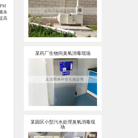
PM
菌杀
提高
某药厂生物间臭氧消毒现场
某园区小型污水处理臭氧消毒现
场