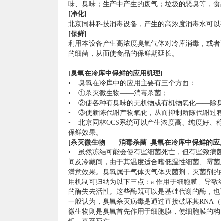
味、臭味；生产中产生的废气；垃圾的恶臭等，食
[
净化]
北京同林科技消毒设备，产生的高浓度消毒水可以
[
保鲜]
利用本设备产生高浓度臭氧气体对冷库消毒，或者
的细菌，从而使食品的保鲜期延长。
[
臭氧在冷库中保鲜的应用机理]
• 臭氧在冷库中的应用主要有三个方面：
• ①杀灭微生物——消毒杀菌；
• ②使各种有臭味的无机物或有机物氧化——除
• ③使新陈代谢产物氧化，从而抑制新陈代谢过
• 北京同林OCS系统可以产生浓度高、纯度好
保鲜效果。
[
杀灭微生物——消毒杀菌
臭氧在冷库中保鲜的应
• 虽然冻结可能会使有些细菌死亡，但有些致病
间及冷藏间，由于其温度适合嗜低温性细菌、霉菌
满意效果。臭氧属于气体灭气体灭菌剂，灭菌剂的
用机制可归纳为以下三点：a.作用于细胞膜、导致
的酶失去活性。这些酶既可以是基础代谢的酶，也
一般认为，臭氧杀灭病毒是通过直接破坏其RNA
微生物则是臭氧首先作用于细胞膜，使细胞膜的构