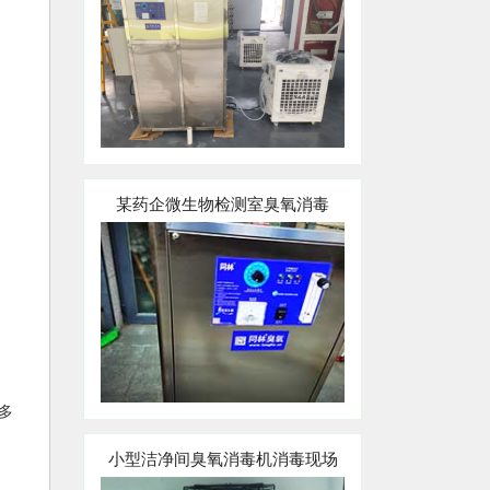
某药企微生物检测室臭氧消毒
多
小型洁净间臭氧消毒机消毒现场