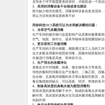
员等各个环节都需要系统管控，才能形成一个良好
3、采用的消毒设备不合格或者当摆设
因为缺少相关的规范，消毒保鲜设备也鱼龙混杂，
而认为没有效果或者效果不好
同林科技OCS
系统可以为冷库解决哪些问题：
1、冷库空气杀菌消毒
生产车间的微生物污染是影响产品质量的极重要因
空气、地面、操作台、器具等物体表面细菌指标达
2、更衣室和工作服消毒
生产车间的大部分细菌，都能通过加工人员的工作
业大多数采用紫外线照射消毒，因紫外线照射的天
作服进行消毒是高效、简单的方法。
3、生产用水的杀菌净化
臭氧在水中对细菌、病毒、微生物等杀灭率更高、
传统的氯制剂消毒后会产生氯仿、二氯乙烷、四氯
化合物，且臭氧对细菌的杀灭率比氯制剂更高，杀灭
毒后氯残留的缺点，可以高效、经济、简便的杀灭
4、制备高浓度的臭氧水做为新型消毒剂
把高浓度的臭氧溶解于水中。制成的臭氧水具有极
解作用。高浓度的臭氧水在完成杀菌消毒及降解其
何副作用
5、食品冷库和保鲜冷库消毒