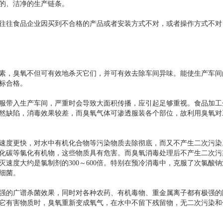
的、洁净的生产链条。
往往食品企业因买到不合格的产品或者安装方式不对，或者操作方式不对
素，臭氧不但可有效地杀灭它们，并可有效去除车间异味。能使生产车间
标合格。
服带入生产车间，严重时会导致大面积传播，应引起足够重视。食品加工
然缺陷，消毒效果较差，而臭氧气体可渗透服装各个部位，故利用臭氧对
速度更快，对水中有机化合物等污染物质去除彻底，而又不产生二次污染
化碳等氯化有机物，这些物质具有危害。而臭氧消毒处理后不产生二次污
速度大约是氯制剂的300～600倍。特别在预冷消毒中，克服了次氯酸钠
细菌。
强的广谱杀菌效果，同时对各种农药、有机毒物、重金属离子都有极强的
它有害物质时，臭氧重新变成氧气，在水中不留下残留物，无二次污染和