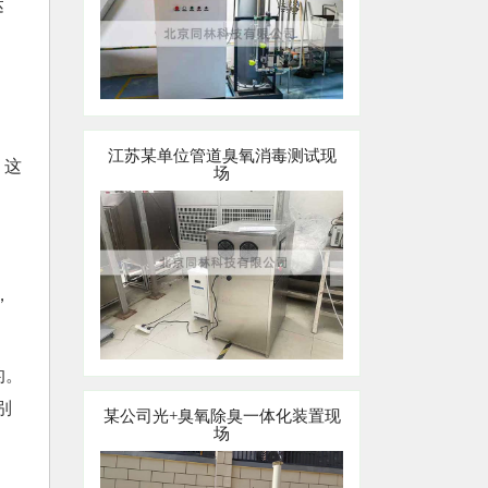
达
江苏某单位管道臭氧消毒测试现
。这
场
，
的。
别
某公司光+臭氧除臭一体化装置现
场