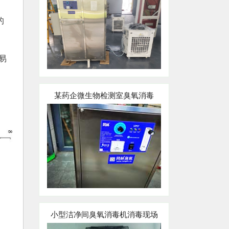
的
易
某药企微生物检测室臭氧消毒
小型洁净间臭氧消毒机消毒现场