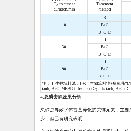
O
treatment
Treatment
3
duration/min
method
B
10
B+C
B+C+D
B
30
B+C
B+C+D
B
90
B+C
B+C+D
注：B. 生物填料池；B+C. 生物填料池+臭氧曝气池；B
tank; B+C. MBBR filler tank+O
mix tank; B+C+D. 
3
4.总磷去除效果分析
总磷是导致水体富营养化的关键元素，主要
少，但已有研究表明：