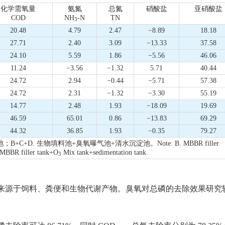
化学需氧量
氨氮
总氮
硝酸盐
亚硝酸盐
COD
NH
-N
TN
3
NO3−
NO2
20.48
4.79
2.47
−8.89
18.18
27.71
2.40
3.09
−13.33
37.58
24.10
5.59
1.86
−5.56
46.06
11.24
−3.56
−1.32
5.71
40.44
24.72
2.94
−0.44
−5.71
57.38
24.72
2.31
−1.32
−3.30
55.19
14.77
2.48
1.93
−18.09
19.69
46.59
65.01
0.86
−13.83
69.29
44.32
36.85
1.93
−0.35
79.27
+C+D. 生物填料池+臭氧曝气池+清水沉淀池。Note: B. MBBR filler
MBBR filler tank+O
Mix tank+sedimentation tank.
3
来源于饲料、粪便和生物代谢产物。臭氧对总磷的去除效果研究