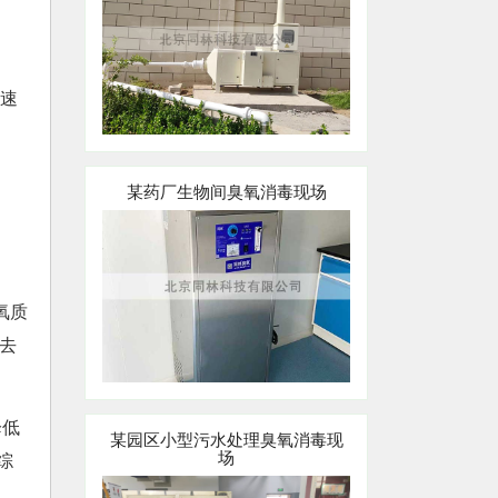
应速
某药厂生物间臭氧消毒现场
氧质
的去
降低
某园区小型污水处理臭氧消毒现
场
综