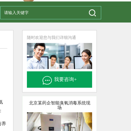
随时欢迎您与我们详细沟通
我要咨询+
氨
北京某药企智能臭氧消毒系统现
场
：
与养