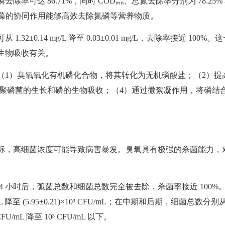
可达 86.71%，同时 CODₘₙ、总氮去除率分别为 78.25%
与微藻的协同作用能够高效去除氮磷等营养物质。
0.14 mg/L 降至 0.03±0.01 mg/L，去除率接近 100%。
生物吸收有关。
（1）臭氧氧化有机磷化合物，将其转化为无机磷酸盐；（2）提
促进聚磷菌的生长和磷的生物吸收；（4）通过微絮凝作用，将磷结
标，高细菌浓度可能导致病害暴发。臭氧具有极强的杀菌能力，
4 小时后，弧菌总数和细菌总数完全被去除，杀菌率
接近
100%
/mL 降至 (5.95±0.21)×10³ CFU/mL；在中期和后期，细菌总数分别
10⁷ CFU/mL 降至 10³ CFU/mL 以下。