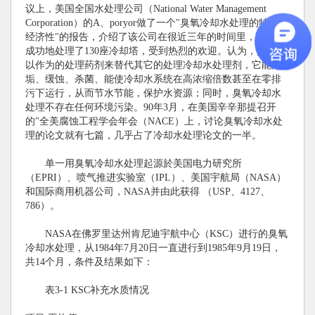
议上，美国全国水处理公司（National Water Management
Corporation）的A、poryor做了一个"臭氧冷却水处理的特点与
经济性"的报告，介绍了该公司在很近三年的时间里，用臭氧
成功地处理了130座冷却塔，受到热烈的欢迎。认为，臭氧可
以作为的处理药剂来替代其它的处理冷却水处理剂，它能阻
垢、缓蚀、杀菌、能使冷却水系统在高浓缩倍数甚至在零排
污下运行，从而节水节能，保护水资源；同时，臭氧冷却水
处理不存在任何环境污染。90年3月，在美国辛辛那提召开
的"全美腐蚀工程学会年会（NACE）上，讨论臭氧冷却水处
理的论文就有七篇，几乎占了冷却水处理论文的一半。
单一用臭氧冷却水处理起源於美国电力研究所
（EPRI）、喷气推进实验室（IPL）、美国宇航局（NASA）
和国际商用机器公司，NASA并由此获得 （USP、4127、
786）。
NASA在佛罗里达州肯尼迪宇航中心（KSC）进行的臭氧
冷却水处理，从1984年7月20日一直进行到1985年9月19日，
共14个月，条件及结果如下：
表3-1 KSC补充水质情况