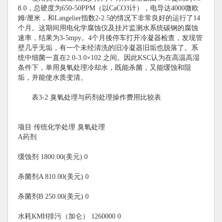
8.0，总硬度为650-50PPM（以CaCO3计），电导达4000微欧
姆/厘米，和Langelier指数2-2.5的情况下非常良好的运行了14
个月。这期间用电化学腐蚀仪及挂片监测水系统碳钢的腐蚀
速率，结果为3-5mpy。4个月後停车打开冷凝器检查，发现管
壁几乎无垢，有一个未经清洗的旧冷凝器旧垢也脱落了。系
统中细菌一直在2.0-3.0×102 之间。因此KSC认为在高温高湿
条件下，单用臭氧处理冷却水，既能杀菌，又能缓蚀和阻
垢，并能使水质变清。
表3-2 臭氧处理与药剂处理操作费用比较表
项目 传统化学处理 臭氧处理
A药剂
缓蚀剂 1800.00(美元) 0
杀菌剂A 810.00(美元) 0
杀菌剂B 250.00(美元) 0
水耗KMH排污（加仑） 1260000 0