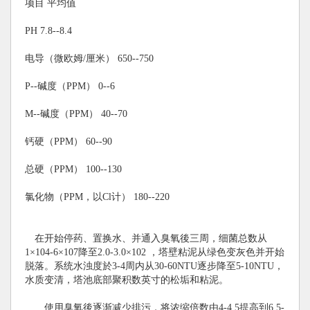
项目 平均值
PH 7.8--8.4
电导（微欧姆/厘米） 650--750
P--碱度（PPM） 0--6
M--碱度（PPM） 40--70
钙硬（PPM） 60--90
总硬（PPM） 100--130
氯化物（PPM，以Cl计） 180--220
在开始停药、置换水、并通入臭氧後三周，细菌总数从
1×104-6×107降至2.0-3.0×102 ，塔壁粘泥从绿色变灰色并开始
脱落。系统水浊度於3-4周内从30-60NTU逐步降至5-10NTU，
水质变清，塔池底部聚积数英寸的松垢和粘泥。
使用臭氧後逐渐减少排污，将浓缩倍数由4-4.5提高到6.5-